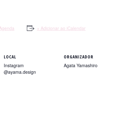
 Agenda
+ Adicionar ao iCalendar
LOCAL
ORGANIZADOR
Instagram
Agata Yamashiro
@ayama.design