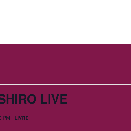
ionar?
Bônus Especiais
Para quem é?
Cronograma
SHIRO LIVE
00 PM
LIVRE