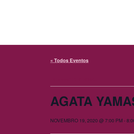
Tópicos do Curso
Como vai func
« Todos Eventos
Este evento já passou.
AGATA YAMA
NOVEMBRO 19, 2020 @ 7:00 PM
-
8: